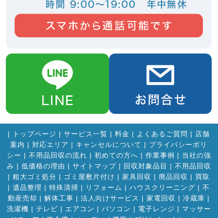
|
トップページ
|
サービス一覧
|
料金
|
よくあるご質問
|
店舗
案内
|
対応エリア
|
キャンセルについて
|
プライバシーポリ
シー
|
不用品回収の流れ
|
初めての方へ
|
作業事例
|
当社の強
み
|
低価格の理由
|
サイトマップ
|
回収対象品目
|
不用品回収
|
粗大ゴミ処分
|
ゴミ屋敷片付け
|
家具回収
|
廃品回収
|
買取
|
遺品整理
|
特殊清掃
|
リフォーム
|
ハウスクリーニング
|
不
動産売却
|
解体工事
|
法人向けサービス
|
家電回収
|
冷蔵庫
|
洗濯機
|
テレビ
|
エアコン
|
パソコン
|
電子レンジ
|
マッサー