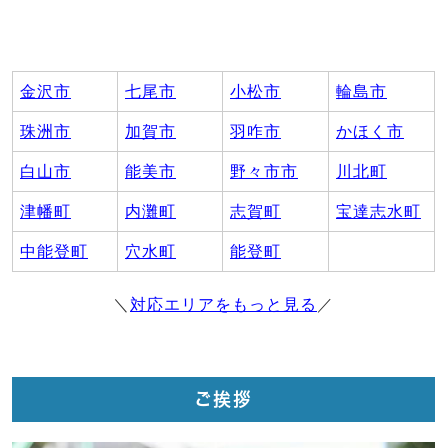
金沢市
七尾市
小松市
輪島市
珠洲市
加賀市
羽咋市
かほく市
白山市
能美市
野々市市
川北町
津幡町
内灘町
志賀町
宝達志水町
中能登町
穴水町
能登町
＼
対応エリアをもっと見る
／
ご挨拶