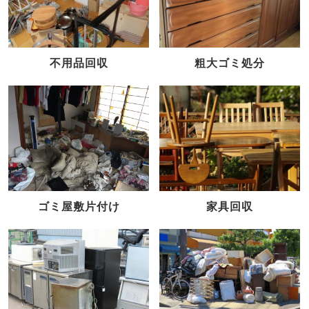
不用品回収
粗大ゴミ処分
家具回収
ゴミ屋敷片付け