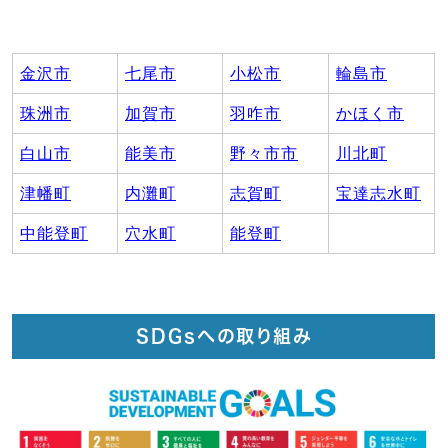
金沢市
七尾市
小松市
輪島市
珠洲市
加賀市
羽咋市
かほく市
白山市
能美市
野々市市
川北町
津幡町
内灘町
志賀町
宝達志水町
中能登町
穴水町
能登町
SDGsへの取り組み