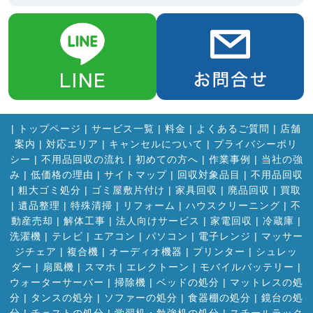
|
トップページ
|
サービス一覧
|
料金
|
よくあるご質問
|
店舗
案内
|
対応エリア
|
キャンセルについて
|
プライバシーポリ
シー
|
不用品回収の流れ
|
初めての方へ
|
作業事例
|
当社の強
み
|
低価格の理由
|
サイトマップ
|
回収対象品目
|
不用品回収
|
粗大ゴミ処分
|
ゴミ屋敷片付け
|
家具回収
|
廃品回収
|
買取
|
遺品整理
|
特殊清掃
|
リフォーム
|
ハウスクリーニング
|
不
動産売却
|
解体工事
|
法人向けサービス
|
家電回収
|
冷蔵庫
|
洗濯機
|
テレビ
|
エアコン
|
パソコン
|
電子レンジ
|
マッサー
ジチェア
|
複合機
|
オーディオ機器
|
プリンター
|
シュレッ
ダー
|
扇風機
|
スマホ
|
エレクトーン
|
モバイルバッテリー
|
ウォーターサーバー
|
掃除機
|
ベッドの処分
|
マットレスの処
分
|
タンスの処分
|
ソファーの処分
|
食器棚の処分
|
鏡台の処