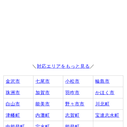
＼
対応エリアをもっと見る
／
金沢市
七尾市
小松市
輪島市
珠洲市
加賀市
羽咋市
かほく市
白山市
能美市
野々市市
川北町
津幡町
内灘町
志賀町
宝達志水町
中能登町
穴水町
能登町