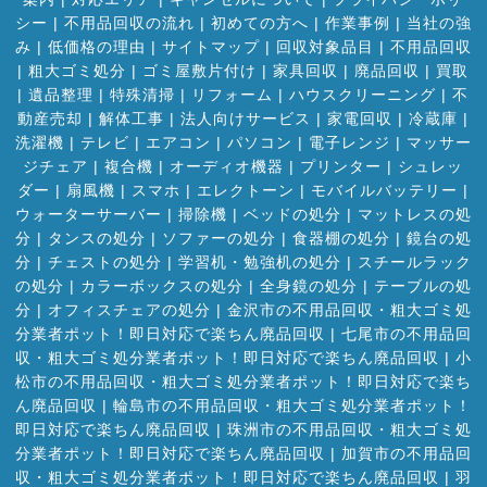
シー
|
不用品回収の流れ
|
初めての方へ
|
作業事例
|
当社の強
み
|
低価格の理由
|
サイトマップ
|
回収対象品目
|
不用品回収
|
粗大ゴミ処分
|
ゴミ屋敷片付け
|
家具回収
|
廃品回収
|
買取
|
遺品整理
|
特殊清掃
|
リフォーム
|
ハウスクリーニング
|
不
動産売却
|
解体工事
|
法人向けサービス
|
家電回収
|
冷蔵庫
|
洗濯機
|
テレビ
|
エアコン
|
パソコン
|
電子レンジ
|
マッサー
ジチェア
|
複合機
|
オーディオ機器
|
プリンター
|
シュレッ
ダー
|
扇風機
|
スマホ
|
エレクトーン
|
モバイルバッテリー
|
ウォーターサーバー
|
掃除機
|
ベッドの処分
|
マットレスの処
分
|
タンスの処分
|
ソファーの処分
|
食器棚の処分
|
鏡台の処
分
|
チェストの処分
|
学習机・勉強机の処分
|
スチールラック
の処分
|
カラーボックスの処分
|
全身鏡の処分
|
テーブルの処
分
|
オフィスチェアの処分
|
金沢市の不用品回収・粗大ゴミ処
分業者ポット！即日対応で楽ちん廃品回収
|
七尾市の不用品回
収・粗大ゴミ処分業者ポット！即日対応で楽ちん廃品回収
|
小
松市の不用品回収・粗大ゴミ処分業者ポット！即日対応で楽ち
ん廃品回収
|
輪島市の不用品回収・粗大ゴミ処分業者ポット！
即日対応で楽ちん廃品回収
|
珠洲市の不用品回収・粗大ゴミ処
分業者ポット！即日対応で楽ちん廃品回収
|
加賀市の不用品回
収・粗大ゴミ処分業者ポット！即日対応で楽ちん廃品回収
|
羽