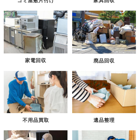
家具回収
ゴミ屋敷片付け
家電回収
廃品回収
不用品買取
遺品整理