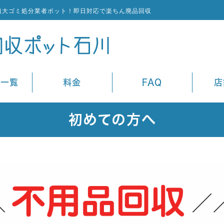
粗大ゴミ処分業者ポット！即日対応で楽ちん廃品回収
ス一覧
料金
FAQ
店
初めての方へ