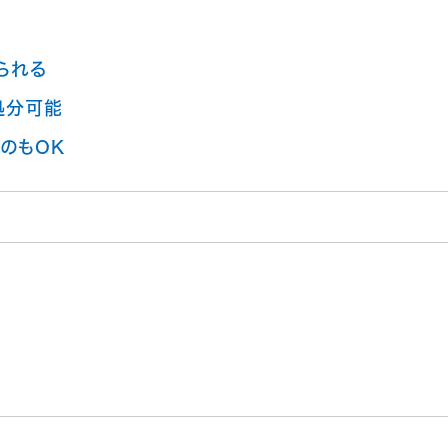
られる
処分可能
のもOK