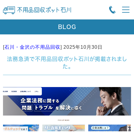
BLOG
[
石川・金沢の不用品回収
]
2025年10月30日
法務急済で不用品回収ポット石川が掲載されまし
た。