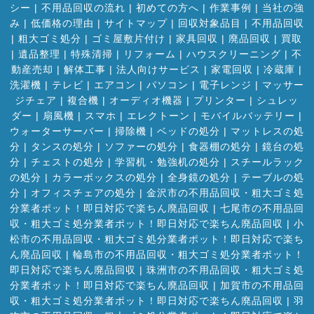
シー
|
不用品回収の流れ
|
初めての方へ
|
作業事例
|
当社の強
み
|
低価格の理由
|
サイトマップ
|
回収対象品目
|
不用品回収
|
粗大ゴミ処分
|
ゴミ屋敷片付け
|
家具回収
|
廃品回収
|
買取
|
遺品整理
|
特殊清掃
|
リフォーム
|
ハウスクリーニング
|
不
動産売却
|
解体工事
|
法人向けサービス
|
家電回収
|
冷蔵庫
|
洗濯機
|
テレビ
|
エアコン
|
パソコン
|
電子レンジ
|
マッサー
ジチェア
|
複合機
|
オーディオ機器
|
プリンター
|
シュレッ
ダー
|
扇風機
|
スマホ
|
エレクトーン
|
モバイルバッテリー
|
ウォーターサーバー
|
掃除機
|
ベッドの処分
|
マットレスの処
分
|
タンスの処分
|
ソファーの処分
|
食器棚の処分
|
鏡台の処
分
|
チェストの処分
|
学習机・勉強机の処分
|
スチールラック
の処分
|
カラーボックスの処分
|
全身鏡の処分
|
テーブルの処
分
|
オフィスチェアの処分
|
金沢市の不用品回収・粗大ゴミ処
分業者ポット！即日対応で楽ちん廃品回収
|
七尾市の不用品回
収・粗大ゴミ処分業者ポット！即日対応で楽ちん廃品回収
|
小
松市の不用品回収・粗大ゴミ処分業者ポット！即日対応で楽ち
ん廃品回収
|
輪島市の不用品回収・粗大ゴミ処分業者ポット！
即日対応で楽ちん廃品回収
|
珠洲市の不用品回収・粗大ゴミ処
分業者ポット！即日対応で楽ちん廃品回収
|
加賀市の不用品回
収・粗大ゴミ処分業者ポット！即日対応で楽ちん廃品回収
|
羽