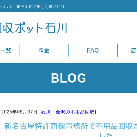
者ポット！即日対応で楽ちん廃品回収
ス一覧
料金
FAQ
店
BLOG
2025年08月07日 [
石川・金沢の不用品回収
]
新名古屋特許商標事務所で不用品回収
した。