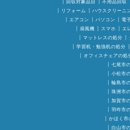
回収対象品目
不用品回収
リフォーム
ハウスクリーニ
エアコン
パソコン
電
扇風機
スマホ
エ
マットレスの処分
学習机・勉強机の処分
オフィスチェアの処
七尾市
小松市
輪島市
珠洲市
加賀市
羽咋市
かほく市
白山市